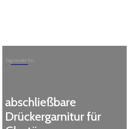
Garden
Tag results for:
abschließbare
Drückergarnitur für