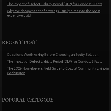
The Impact of Defect Liability Period (DLP) for Condos: 5 Facts
Why the cheapest set of drawings usually turns into the most
expensive build
RECENT POST
Questions Worth Asking Before Choosing an Equity Solution
The Impact of Defect Liability Period (DLP) for Condos: 5 Facts
The 2026 Homebuyer’s Field Guide to Coastal Community Living in
Washington
POPURAL CATEGORY