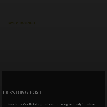
HOME IMPROVEMENT
Why the cheapest set of drawings
usually turns into the most
expensive build
TRENDING POST
Questions Worth Asking Before Choosing an Equity Solution