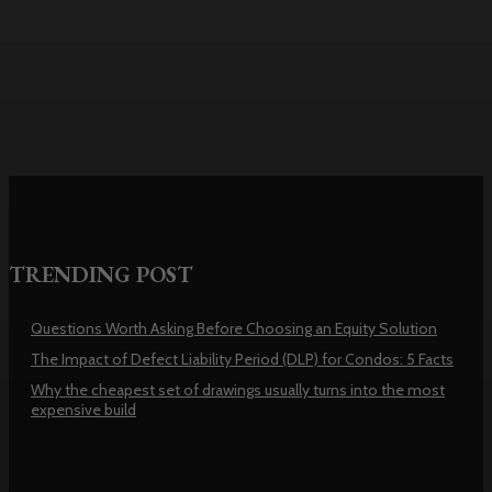
usually turns into the most
expensive build
TRENDING POST
Questions Worth Asking Before Choosing an Equity Solution
The Impact of Defect Liability Period (DLP) for Condos: 5 Facts
Why the cheapest set of drawings usually turns into the most
expensive build