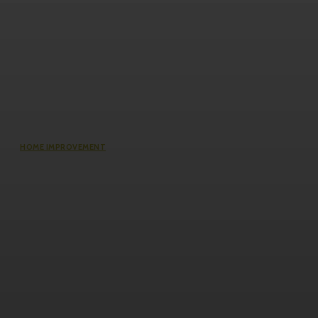
HOME IMPROVEMENT
The Impact of Defect Liability
Period (DLP) for Condos: 5 Facts