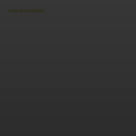
HOME IMPROVEMENT
The Impact of Defect Liability
Period (DLP) for Condos: 5 Facts