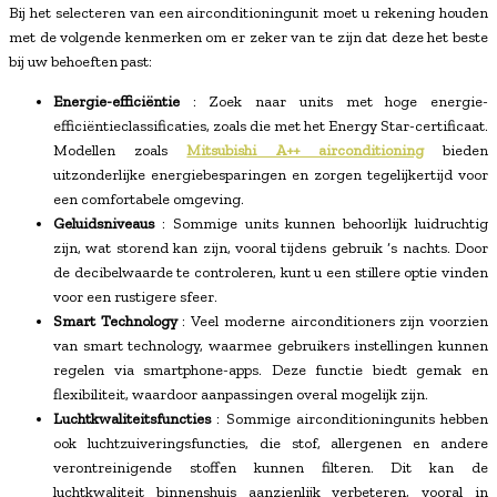
Bij het selecteren van een airconditioningunit moet u rekening houden
met de volgende kenmerken om er zeker van te zijn dat deze het beste
bij uw behoeften past:
Energie-efficiëntie
: Zoek naar units met hoge energie-
efficiëntieclassificaties, zoals die met het Energy Star-certificaat.
Modellen zoals
Mitsubishi A++ airconditioning
bieden
uitzonderlijke energiebesparingen en zorgen tegelijkertijd voor
een comfortabele omgeving.
Geluidsniveaus
: Sommige units kunnen behoorlijk luidruchtig
zijn, wat storend kan zijn, vooral tijdens gebruik ‘s nachts. Door
de decibelwaarde te controleren, kunt u een stillere optie vinden
voor een rustigere sfeer.
Smart Technology
: Veel moderne airconditioners zijn voorzien
van smart technology, waarmee gebruikers instellingen kunnen
regelen via smartphone-apps. Deze functie biedt gemak en
flexibiliteit, waardoor aanpassingen overal mogelijk zijn.
Luchtkwaliteitsfuncties
: Sommige airconditioningunits hebben
ook luchtzuiveringsfuncties, die stof, allergenen en andere
verontreinigende stoffen kunnen filteren. Dit kan de
luchtkwaliteit binnenshuis aanzienlijk verbeteren, vooral in