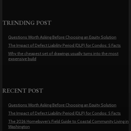
TRENDING POST
Questions Worth Asking Before Choosing an Equity Solution
The Impact of Defect Liability Period (DLP) for Condos: 5 Facts
Why the cheapest set of drawings usually turns into the most
expensive build
RECENT POST
Questions Worth Asking Before Choosing an Equity Solution
The Impact of Defect Liability Period (DLP) for Condos: 5 Facts
The 2026 Homebuyer’s Field Guide to Coastal Community Living in
Washington