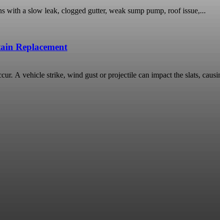
ns with a slow leak, clogged gutter, weak sump pump, roof issue,...
rtain Replacement
ur. A vehicle strike, wind gust or projectile can impact the slats, causin