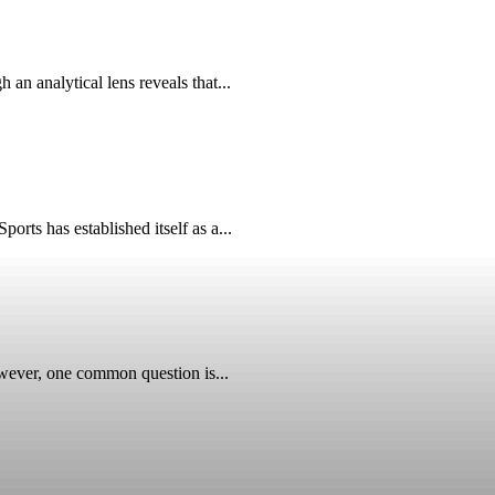
n analytical lens reveals that...
ts has established itself as a...
wever, one common question is...