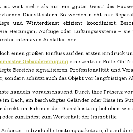
 ist weit mehr als nur ein „guter Geist“ des Hauses. 
xternen Dienstleistern. So werden nicht nur Reparat
lege und Winterdienst effizient koordiniert. Bes
ie Heizungen, Aufzüge oder Lüftungssysteme – sie t
ostenintensiven Ausfällen vor.
jedoch einen großen Einfluss auf den ersten Eindruck 
smeister Gebäudereinigung
eine zentrale Rolle. Ob T
legte Bereiche signalisieren Professionalität und Ve
er, sondern schützt auch das Objekt vor langfristige
enste handeln vorausschauend. Durch ihre Präsenz vor 
lle im Dach, ein beschädigtes Geländer oder Risse im P
direkt im Rahmen der Dienstleistung behoben werde
g oder zumindest zum Werterhalt der Immobilie.
 Anbieter individuelle Leistungspakete an, die auf di