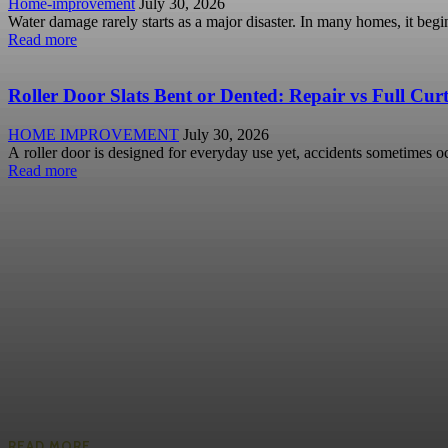
Home-improvement
July 30, 2026
Water damage rarely starts as a major disaster. In many homes, it begi
Read more
Roller Door Slats Bent or Dented: Repair vs Full Cu
HOME IMPROVEMENT
July 30, 2026
A roller door is designed for everyday use yet, accidents sometimes occ
Read more
READ MORE