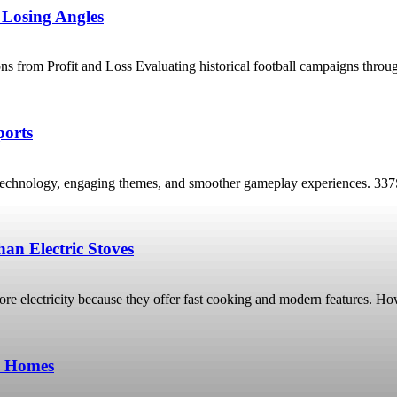
 Losing Angles
from Profit and Loss Evaluating historical football campaigns through a
ports
technology, engaging themes, and smoother gameplay experiences. 337Spor
an Electric Stoves
 electricity because they offer fast cooking and modern features. Ho
o Homes