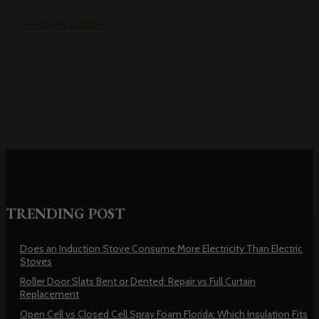
HOME-IMPROVEMENT
Common Causes of Water Damage
in Northeast Ohio Homes
TRENDING POST
Does an Induction Stove Consume More Electricity Than Electric
Stoves
Roller Door Slats Bent or Dented: Repair vs Full Curtain
Replacement
Open Cell vs Closed Cell Spray Foam Florida: Which Insulation Fits