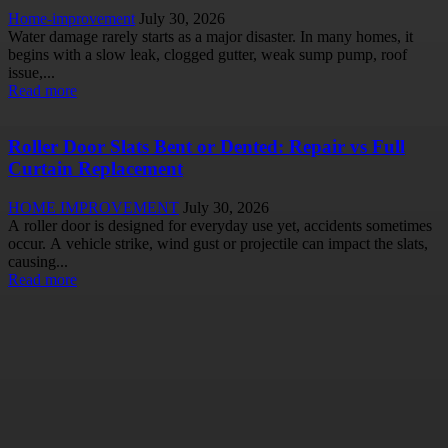
Home-improvement
July 30, 2026
Water damage rarely starts as a major disaster. In many homes, it
begins with a slow leak, clogged gutter, weak sump pump, roof
issue,...
Read more
Roller Door Slats Bent or Dented: Repair vs Full
Curtain Replacement
HOME IMPROVEMENT
July 30, 2026
A roller door is designed for everyday use yet, accidents sometimes
occur. A vehicle strike, wind gust or projectile can impact the slats,
causing...
Read more