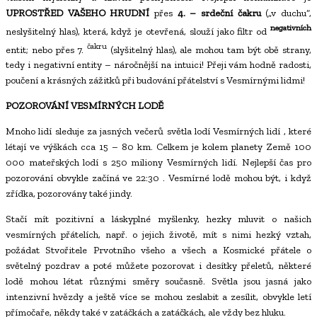
UPROSTŘED VAŠEHO HRUDNÍ
přes
4. – srdeční čakru
(„v duchu“,
negativních
neslyšitelný hlas), která, když je otevřená, slouží jako filtr od
čakru
entit; nebo přes 7.
(slyšitelný hlas), ale mohou tam být obě strany,
tedy i negativní entity – náročnější na intuici! Přeji vám hodně radosti,
poučení a krásných zážitků při budování přátelství s Vesmírnými lidmi!
POZOROVÁNÍ VESMÍRNÝCH LODĚ
Mnoho lidí sleduje za jasných večerů světla lodí Vesmírných lidí , které
létají ve výškách cca 15 – 80 km. Celkem je kolem planety Země 100
000 mateřských lodí s 250 miliony Vesmírných lidí. Nejlepší čas pro
pozorování obvykle začíná ve 22:30 . Vesmírné lodě mohou být, i když
zřídka, pozorovány také jindy.
Stačí mít pozitivní a láskyplné myšlenky, hezky mluvit o našich
vesmírných přátelích, např. o jejich životě, mít s nimi hezký vztah,
požádat Stvořitele Prvotního všeho a všech a Kosmické přátele o
světelný pozdrav a poté můžete pozorovat i desítky přeletů, některé
lodě mohou létat různými směry současně. Světla jsou jasná jako
intenzivní hvězdy a ještě více se mohou zeslabit a zesílit, obvykle letí
přímočaře, někdy také v zatáčkách a zatáčkách, ale vždy bez hluku.