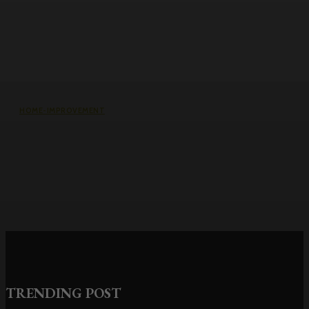
HOME-IMPROVEMENT
Common Causes of Water Damage
in Northeast Ohio Homes
TRENDING POST