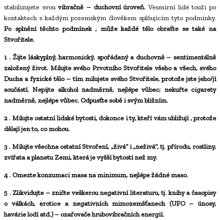
stabilizujete svou
vibračně – duchovní úroveň.
Vesmírní lidé touží po
kontaktech s každým pozemským člověkem splňujícím tyto podmínky.
Po splnění těchto podmínek , může každé tělo obraťte se také na
Stvořitele.
1
. Žijte láskyplný, harmonický, spořádaný a
duchovně
– sentimentálně
založený život. Milujte svého Prvotního Stvořitele všeho a všech, svého
Ducha
a
fyzické tělo
– tím milujete svého Stvořitele, protože jste jeho/jí
součástí. Nepijte
alkohol
nadměrně, nejlépe vůbec; nekuřte
cigarety
nadměrně, nejlépe vůbec. Odpusťte sobě i svým bližním.
2
. Milujte ostatní lidské bytosti, dokonce i ty, kteří vám
ubližují
, protože
dělají jen to, co mohou.
3
. Milujte všechna ostatní Stvoření, „živá“ i „neživá“, tj. přírodu, rostliny,
zvířata a planetu Zemi, která je vyšší bytostí než my.
4
. Omezte
konzumaci masa
na minimum, nejlépe žádné maso.
5
. Zlikvidujte – zničte veškerou
negativní literaturu, tj. knihy a časopisy
o válkách, erotice a negativních mimozemšťanech (UFO – únosy,
havárie lodí atd.) – ozařovače hrubovibračních energií.