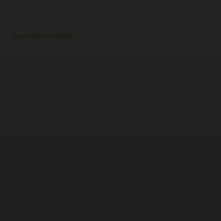
HOME IMPROVEMENT
Does an Induction Stove Consume
More Electricity Than Electric Stoves