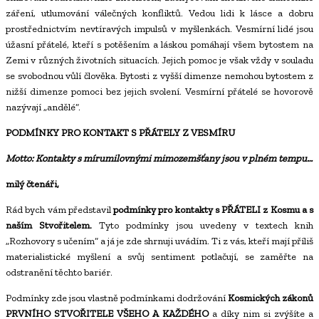
záření, utlumování válečných konfliktů. Vedou lidi k lásce a dobru
prostřednictvím nevtíravých impulsů v myšlenkách. Vesmírní lidé jsou
úžasní přátelé, kteří s potěšením a láskou pomáhají všem bytostem na
Zemi v různých životních situacích. Jejich pomoc je však vždy v souladu
se svobodnou vůlí člověka. Bytosti z vyšší dimenze nemohou bytostem z
nižší dimenze pomoci bez jejich svolení. Vesmírní přátelé se hovorově
nazývají „andělé“.
PODMÍNKY PRO KONTAKT S PŘÁTELY Z VESMÍRU
Motto: Kontakty s mírumilovnými mimozemšťany jsou v plném tempu…
milý čtenáři,
Rád bych vám představil
podmínky pro kontakty s PŘÁTELI z Kosmu a s
naším Stvořitelem.
Tyto podmínky jsou uvedeny v textech knih
„Rozhovory s učením“ a já je zde shrnuji uvádím. Ti z vás, kteří mají příliš
materialistické myšlení a svůj sentiment potlačují, se zaměřte na
odstranění těchto bariér.
Podmínky zde jsou vlastně podmínkami dodržování
Kosmických zákonů
PRVNÍHO STVOŘITELE VŠEHO A KAŽDÉHO
a díky nim si zvýšíte a