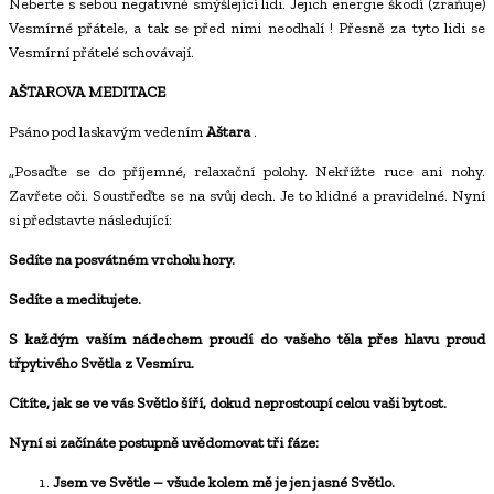
Neberte s sebou negativně smýšlející lidi. Jejich energie škodí (zraňuje)
Vesmírné přátele, a tak se před nimi neodhalí ! Přesně za tyto lidi se
Vesmírní přátelé schovávají.
AŠTAROVA MEDITACE
Psáno pod laskavým vedením
Aštara
.
„Posaďte se do příjemné, relaxační polohy. Nekřížte ruce ani nohy.
Zavřete oči. Soustřeďte se na svůj dech. Je to klidné a pravidelné. Nyní
si představte následující:
Sedíte na posvátném vrcholu hory.
Sedíte a meditujete.
S každým vaším nádechem proudí do vašeho těla přes hlavu proud
třpytivého Světla z Vesmíru.
Cítíte, jak se ve vás Světlo šíří, dokud neprostoupí celou vaši bytost.
Nyní si začínáte postupně uvědomovat tři fáze:
Jsem ve Světle – všude kolem mě je jen jasné Světlo.