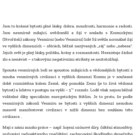
Jsou to krásné bytosti plné lásky, dobra, moudrosti, harmonie a radosti.
Jsou nesmírně milující, uvědomělí a žijí v souladu s Kosmickými
(Stvořiteli) zákony. Vesmírní (nebo Vesmírní) lidé Sil světla normálně žijí
ve vyšších dimenzích – sférách, běžně nazývaných „ráj“ nebo „nebesa“.
Jejich svět je plný lásky, požitku, krásy a rozmanitosti. Neexistuje žádné
zlo a nenávist – s takovými negativními atributy se neztotožňují.
Spousta vesmírných lodí se spoustou milujících a vědomějších bytostí z
mnoha vesmírných civilizací z vyšších dimenzí Kosmu je v současné
době rozmístěna kolem Země, aby pomohla Zemi (je to živá vědomá
bytost) a lidstvu v postupu na vyšší – 5′” rozměr. Lodě však nejsou běžně
viditelné díky speciálním energetickým štítům. Je to proto, že podle
vesmírných zákonů Vesmíru se bytosti z vyšších dimenzí nemohou
masově manifestovat civilizaci v nižší dimenzi bez souhlasu této
civilizace. .
Mají s námi mnoho práce – např. hojení ozónové díry, čištění atmosféry,
snižování radioaktivního znečištění, zachycování škodlivého slunečního