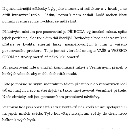
Nejintenzivnější záblesky byly jako intenzivní reflektor a v hrudi jsme
cítili intenzivní teplo – lásku, kterou k nám seslali. Lodě mohou létat
pomalu i velmi rychle, rychlost se může lišit.
Příznivým místem pro pozorování je PŘÍRODA, výjimečně města, spíše
jejich periferie, ale i to je čím dál častější. Rozhodující pro naše vesmírné
přátele je kvalita energií lásky nasměrovaných k nim z vašeho
pozorovacího prostoru. To je jemná vibrační energie VAŠE a VAŠEHO
OKOLÍ na stovky metrů až několik kilometrů.
Při pozorování lidé s vnitřní komunikací mluví s Vesmírnými přáteli o
hezkých věcech, aby mohli obohatit kontakt.
Dále je možné se svým mentálním tělem přesunout do vesmírných lodí
(ať už malých nebo mateřských) a takto navštěvovat Vesmírné přátele.
Naše obrázky lodí jsou pomocníkem pro takové návštěvy.
Vesmírní lidé jsou obzvláště rádi z kontaktů lidí, kteří s nimi spolupracují
na jejich misích světla. Tyto lidi vítají blikajícími světly do oken nebo
balkonů svých bytů.