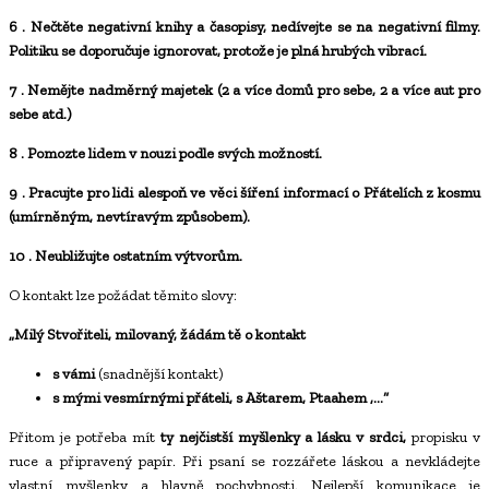
6
. Nečtěte
negativní knihy a časopisy,
nedívejte se na
negativní filmy.
Politiku
se doporučuje ignorovat, protože je
plná hrubých vibrací.
7
. Nemějte nadměrný majetek (2 a více domů pro sebe, 2 a více aut pro
sebe atd.)
8
. Pomozte lidem v nouzi podle svých možností.
9
. Pracujte pro lidi alespoň ve věci šíření informací o Přátelích z kosmu
(umírněným, nevtíravým způsobem).
10
. Neubližujte ostatním výtvorům.
O kontakt lze požádat těmito slovy:
„Milý Stvořiteli, milovaný, žádám tě o kontakt
s vámi
(snadnější kontakt)
s mými vesmírnými přáteli, s Aštarem, Ptaahem ,…“
Přitom je potřeba mít
ty nejčistší myšlenky a lásku v srdci,
propisku v
ruce a připravený papír. Při psaní se rozzářete láskou a nevkládejte
vlastní myšlenky a hlavně pochybnosti. Nejlepší komunikace je