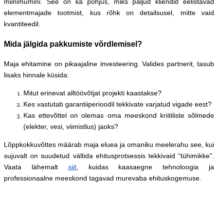
miinimumini. See on ka põhjus, miks paljud kliendid eelistavad
elementmajade tootmist, kus rõhk on detailsusel, mitte vaid
kvantiteedil.
Mida jälgida pakkumiste võrdlemisel?
Maja ehitamine on pikaajaline investeering. Valides partnerit, tasub
lisaks hinnale küsida:
Mitut erinevat alltöövõtjat projekti kaastakse?
Kes vastutab garantiiperioodil tekkivate varjatud vigade eest?
Kas ettevõttel on olemas oma meeskond kriitiliste sõlmede
(elekter, vesi, viimistlus) jaoks?
Lõppkokkuvõttes määrab maja eluea ja omaniku meelerahu see, kui
sujuvalt on suudetud vältida ehitusprotsessis tekkivaid “tühimikke”.
Vaata lähemalt
siit
, kuidas kaasaegne tehnoloogia ja
professionaalne meeskond tagavad murevaba ehituskogemuse.