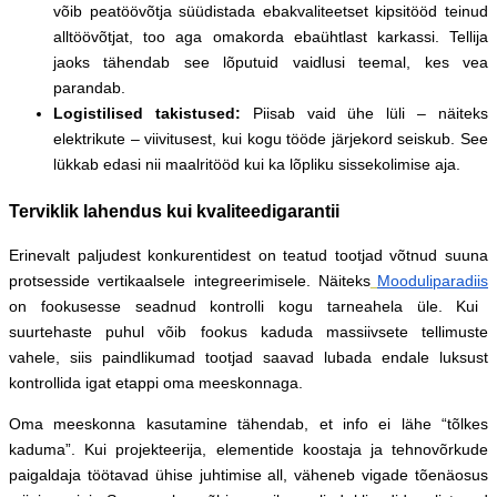
võib peatöövõtja süüdistada ebakvaliteetset kipsitööd teinud
alltöövõtjat, too aga omakorda ebaühtlast karkassi. Tellija
jaoks tähendab see lõputuid vaidlusi teemal, kes vea
parandab.
Logistilised takistused:
Piisab vaid ühe lüli – näiteks
elektrikute – viivitusest, kui kogu tööde järjekord seiskub. See
lükkab edasi nii maalritööd kui ka lõpliku sissekolimise aja.
Terviklik lahendus kui kvaliteedigarantii
Erinevalt paljudest konkurentidest on teatud tootjad võtnud suuna
protsesside vertikaalsele integreerimisele. Näiteks
Mooduliparadiis
on fookusesse seadnud kontrolli kogu tarneahela üle. Kui
suurtehaste puhul võib fookus kaduda massiivsete tellimuste
vahele, siis paindlikumad tootjad saavad lubada endale luksust
kontrollida igat etappi oma meeskonnaga.
Oma meeskonna kasutamine tähendab, et info ei lähe “tõlkes
kaduma”. Kui projekteerija, elementide koostaja ja tehnovõrkude
paigaldaja töötavad ühise juhtimise all, väheneb vigade tõenäosus