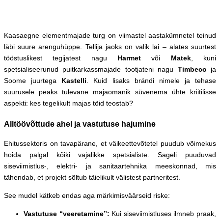
Kaasaegne elementmajade turg on viimastel aastakümnetel teinud
läbi suure arenguhüppe. Tellija jaoks on valik lai – alates suurtest
tööstuslikest tegijatest nagu
Harmet
või
Matek
, kuni
spetsialiseerunud puitkarkassmajade tootjateni nagu
Timbeco
ja
Soome juurtega
Kastelli
. Kuid lisaks brändi nimele ja tehase
suurusele peaks tulevane majaomanik süvenema ühte kriitilisse
aspekti: kes tegelikult majas töid teostab?
Alltöövõttude ahel ja vastutuse hajumine
Ehitussektoris on tavapärane, et väikeettevõtetel puudub võimekus
hoida palgal kõiki vajalikke spetsialiste. Sageli puuduvad
siseviimistlus-, elektri- ja sanitaartehnika meeskonnad, mis
tähendab, et projekt sõltub täielikult välistest partneritest.
See mudel kätkeb endas aga märkimisväärseid riske:
Vastutuse “veeretamine”:
Kui siseviimistluses ilmneb praak,