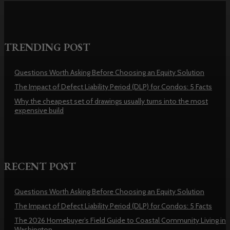
TRENDING POST
Questions Worth Asking Before Choosing an Equity Solution
The Impact of Defect Liability Period (DLP) for Condos: 5 Facts
Why the cheapest set of drawings usually turns into the most
expensive build
RECENT POST
Questions Worth Asking Before Choosing an Equity Solution
The Impact of Defect Liability Period (DLP) for Condos: 5 Facts
The 2026 Homebuyer’s Field Guide to Coastal Community Living in
Washington